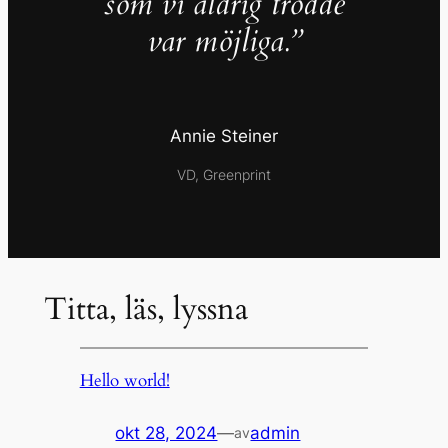
som vi aldrig trodde
var möjliga.”
Annie Steiner
VD, Greenprint
Titta, läs, lyssna
Hello world!
okt 28, 2024
—
admin
av