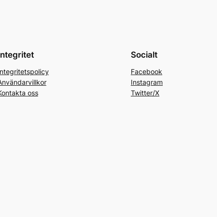
Integritet
Socialt
Integritetspolicy
Facebook
Användarvillkor
Instagram
Kontakta oss
Twitter/X