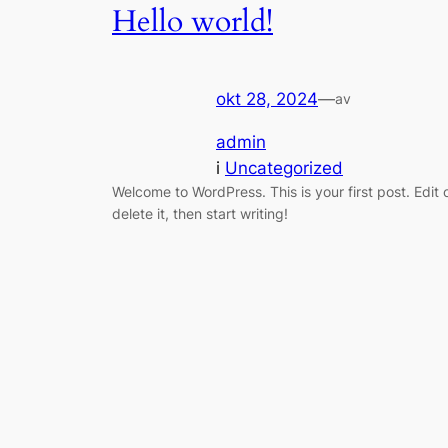
Hello world!
okt 28, 2024
—
av
admin
i
Uncategorized
Welcome to WordPress. This is your first post. Edit 
delete it, then start writing!