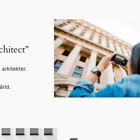
hitect”
rkitekter.
ärld.