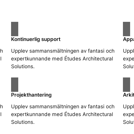
Kontinuerlig support
App
ch
Upplev sammansmältningen av fantasi och
Uppl
l
expertkunnande med Études Architectural
expe
Solutions.
Solu
Projekthantering
Arki
ch
Upplev sammansmältningen av fantasi och
Uppl
l
expertkunnande med Études Architectural
expe
Solutions.
Solu