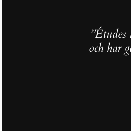
”Études h
och har g