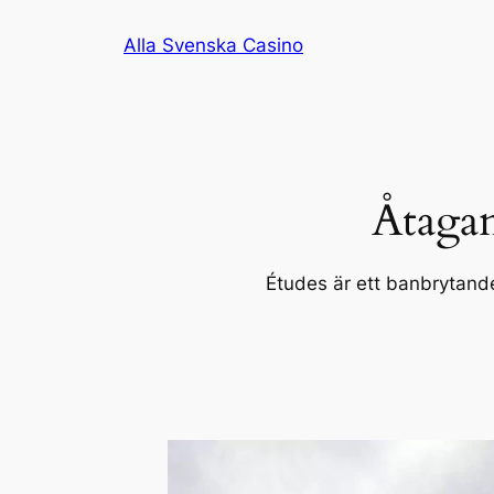
Hoppa
Alla Svenska Casino
till
innehåll
Åtagan
Études är ett banbrytande